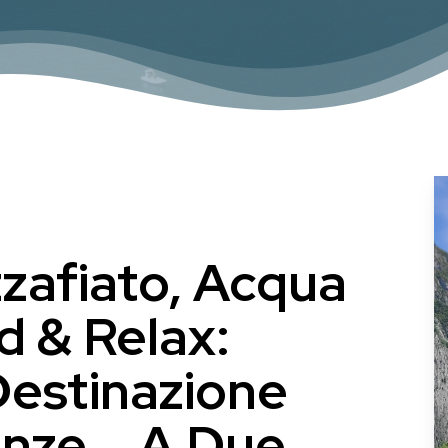
afiato, Acqua
od & Relax:
Destinazione
nze... A Due