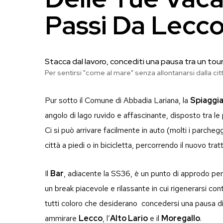
Passi Da Lecco
Stacca dal lavoro, concediti una pausa tra un tour e 
Per sentirsi "come al mare" senza allontanarsi dalla citt
Pur sotto il Comune di Abbadia Lariana, la
Spiaggia
angolo di lago ruvido e affascinante, disposto tra le
Ci si può arrivare facilmente in auto (molti i parcheg
città a piedi o in bicicletta, percorrendo il nuovo tratt
Il
Bar
, adiacente la SS36, è un punto di approdo per
un break piacevole e rilassante in cui rigenerarsi con
tutti coloro che desiderano concedersi una pausa di 
ammirare
Lecco
, l’
Alto Lario
e il
Moregallo
.