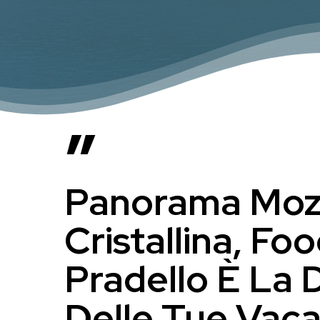
”
Panorama Mozz
Cristallina, Fo
Pradello È La 
Delle Tue Vaca